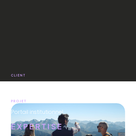
CLIENT
La Région Occitanie
PROJET
Portail institutionnel
EXPERTISE