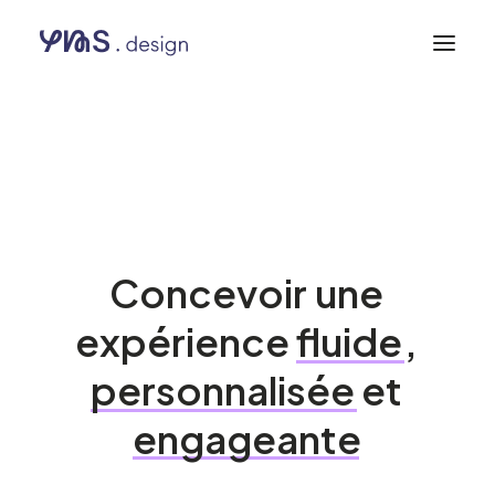
UX et portail client
Portail
client
:
Concevoir
une
expérience
fluide
,
personnalisée
et
engageante