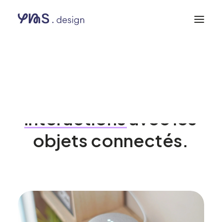
UX et IoT
Simplifier
les
interactions
avec
les
objets
connectés.