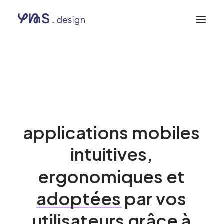
UX et application mobile
Comment
créer
des
applications
mobiles
intuitives,
ergonomiques
et
adoptées
par
vos
utilisateurs
grâce
à