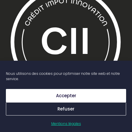
Nous utilisons des cookies pour optimiser notre site web et notre
service.
Accepter
Refuser
Yumans est agréé CII.
(Crédit Impôt Innovation)
Mentions légales
En savoir plus