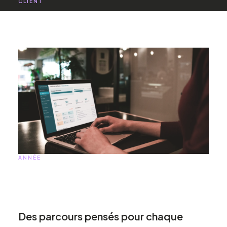
CLIENT
Cap RH
PROJET
Logiciel Métier RH
EXPERTISE
UX/UI Design
ANNÉE
2024
Des parcours pensés pour chaque