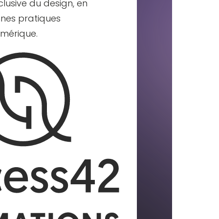
lusive du design, en
nnes pratiques
umérique.