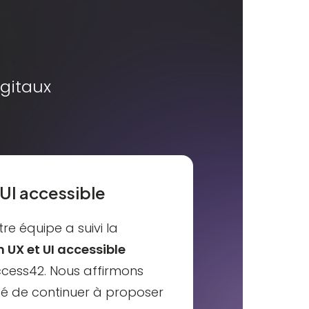
gitaux
 UI accessible
re équipe a suivi la
 UX et UI accessible
ccess42
. Nous affirmons
nté de continuer à proposer