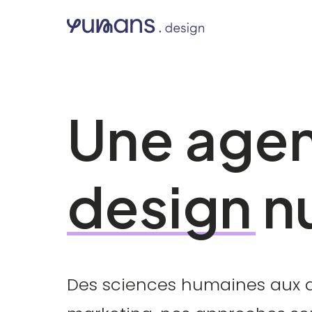
Une
age
design
n
Des sciences humaines aux ar