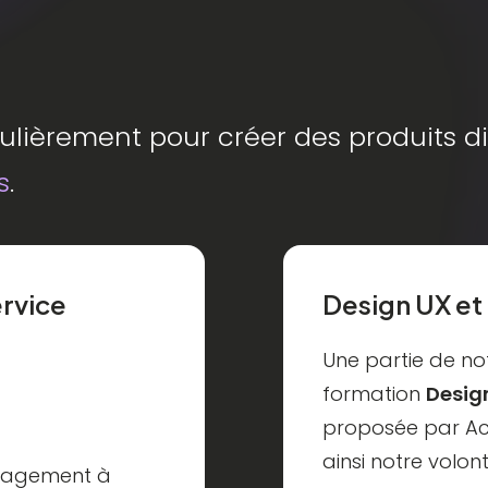
lièrement pour créer des produits di
s
.
rvice
Design UX et
Une partie de not
formation
Design
proposée par
A
ainsi notre volo
ngagement à