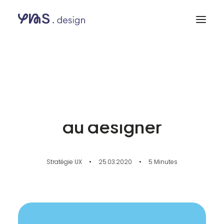
Les outils de la
stratégie au service
du designer
Stratégie UX
•
25.03.2020
•
5 Minutes