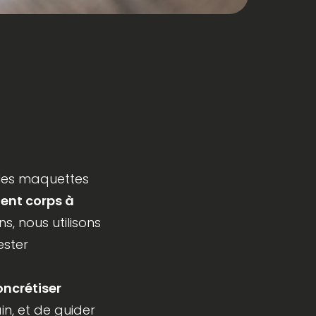
, les maquettes
nent corps à
, nous utilisons
tester
oncrétiser
ain, et de guider