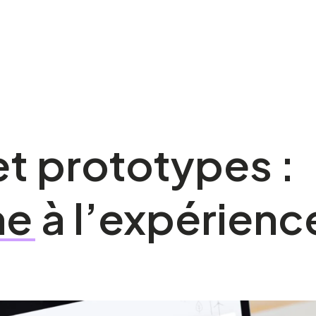
et
prototypes
:
me
à
l’expérienc