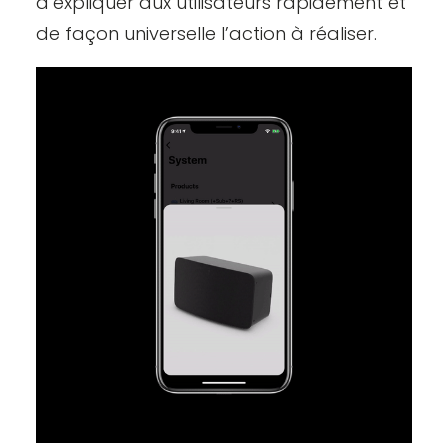
d’expliquer aux utilisateurs rapidement et
de façon universelle l’action à réaliser.