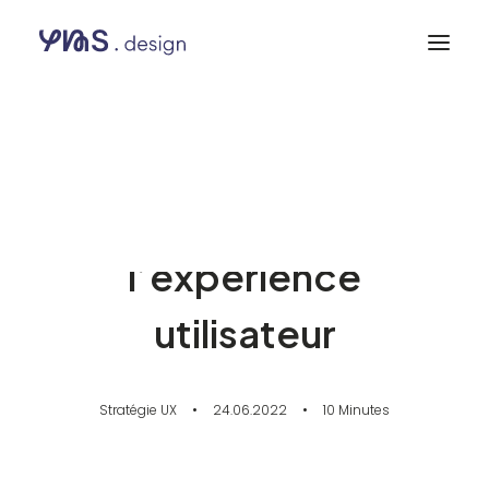
La vidéo, support
indispensable à
l’expérience
utilisateur
Stratégie UX
•
24.06.2022
•
10 Minutes