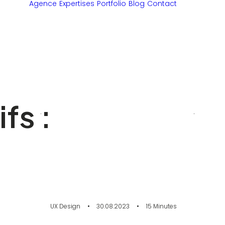
Agence
Expertises
Portfolio
Blog
Contact
fs :
UX Design
•
30.08.2023
•
15 Minutes