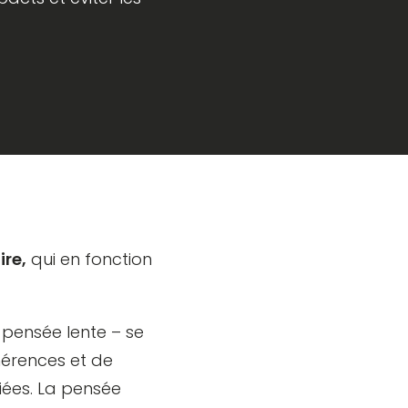
ire,
qui en fonction
pensée lente – se
hérences et de
iées. La pensée